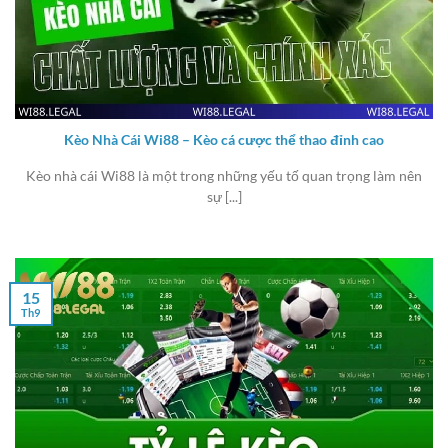
Kèo Nhà Cái Wi88 – Kèo cá cược thể thao đỉnh cao
Kèo nhà cái Wi88 là một trong những yếu tố quan trọng làm nên
sự [...]
15
Th9