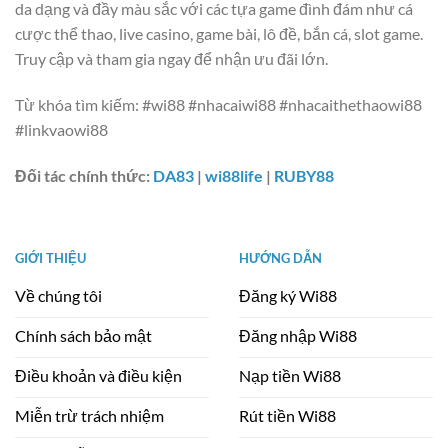
da dạng và đầy màu sắc với các tựa game đình đám như cá
cược thể thao, live casino, game bài, lô đề, bắn cá, slot game.
Truy cập và tham gia ngay để nhận ưu đãi lớn.
Từ khóa tìm kiếm: #wi88 #nhacaiwi88 #nhacaithethaowi88
#linkvaowi88
Đối tác chính thức:
DA83
|
wi88life
|
RUBY88
GIỚI THIỆU
HƯỚNG DẪN
Về chúng tôi
Đăng ký Wi88
Chính sách bảo mật
Đăng nhập Wi88
Điều khoản và điều kiện
Nạp tiền Wi88
Miễn trừ trách nhiệm
Rút tiền Wi88