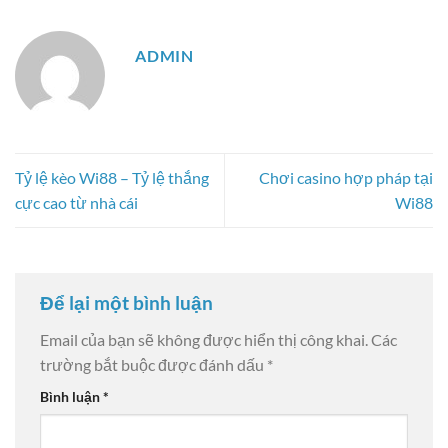
ADMIN
Tỷ lệ kèo Wi88 – Tỷ lệ thắng
Chơi casino hợp pháp tại
cực cao từ nhà cái
Wi88
Để lại một bình luận
Email của bạn sẽ không được hiển thị công khai.
Các
trường bắt buộc được đánh dấu
*
Bình luận
*