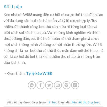
Kết Luận
Kèo nhà cái Wi88 mang đến cơ hội cá cược thể thao đỉnh cao
với đa dạng các loại kèo hấp dẫn và tỷ lệ cược hợp lý. Tuy
nhiên, để thành công, bet thủ cần hiểu rõ từng loại kèo và
biết cách soi kèo hiệu quả. Với những kinh nghiệm và chiến
thuật đúng đắn, bet thủ hoàn toàn có thể tham gia cá cược
một cách thông minh và tăng cơ hội nhận thưởng lớn. Wi88
không chỉ là nơi bet thủ có thể thỏa mãn đam mê thể thao mà
còn là cơ hội để bet thủ kiếm thêm thu nhập từ những trận
đấu kịch tính.
>>Xem thêm:
Tỷ lệ kèo Wi88
Bài viết này được đăng trong
Tin tức
. Đánh dấu
liên kết thường trực
.