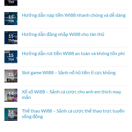
Th9
Hướng dẫn nạp tiền Wi88 nhanh chóng và dễ dàng
15
Th9
Hướng dẫn đăng nhập Wi88 cho tân thủ
15
Th9
Hướng dẫn rút tiền Wi88 an toàn và không tốn phí
15
Th9
Slot game Wi88 – Sảnh nổ hũ tiền tỉ cực khủng
15
Th9
Xổ số Wi88 – Sảnh cá cược cho anh em thích may
14
mắn
Th9
Thể thao Wi88 – Sảnh cá cược thể thao trực tuyến
14
sống động
Th9