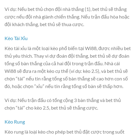
Ví dụ: Nếu bet thủ chọn đội nhà thắng (1), bet thủ sẽ thắng
cược nếu đội nhà giành chiến thắng. Nếu trận đấu hòa hoặc
đội khách thắng, bet thủ sẽ thua cược.
Kèo Tài Xỉu
Kèo tài xỉu là một loại kèo phổ biến tại Wi88, được nhiều bet
thủ yêu thích. Thay vì dự đoán đội thắng, bet thủ sẽ dự đoán
tổng số bàn thắng của cả hai đội trong trận đấu. Nhà cái
Wi88 sẽ đưa ra một kèo cụ thể (ví dụ: kèo 2.5), và bet thủ sẽ
chọn “tài” nếu tin rằng tổng số bàn thắng sẽ cao hơn con số
đó, hoặc chọn “xỉu” nếu tin rằng tổng số bàn sẽ thấp hơn.
Ví dụ: Nếu trận đấu có tổng cộng 3 bàn thắng và bet thủ
chọn “tài” cho kèo 2.5, bet thủ sẽ thắng cược.
Kèo Rung
Kèo rung là loại kèo cho phép bet thủ đặt cược trong suốt