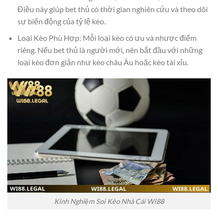
Điều này giúp bet thủ có thời gian nghiên cứu và theo dõi
sự biến động của tỷ lệ kèo.
Loại Kèo Phù Hợp: Mỗi loại kèo có ưu và nhược điểm
riêng. Nếu bet thủ là người mới, nên bắt đầu với những
loại kèo đơn giản như kèo châu Âu hoặc kèo tài xỉu.
Kinh Nghiệm Soi Kèo Nhà Cái Wi88